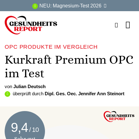
Zum
NEU: Magnesium-Test 2026
Inhalt
springen
OPC PRODUKTE IM VERGLEICH
Kurkraft Premium OPC
im Test
von
Julian Deutsch
überprüft durch
Dipl. Ges. Oec. Jennifer Ann Steinort
9,4
Sehr gut