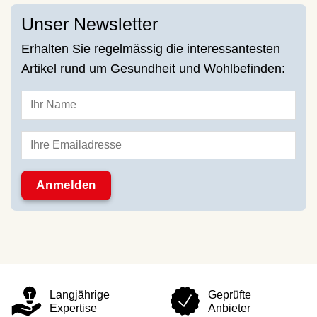
Unser Newsletter
Erhalten Sie regelmässig die interessantesten
Artikel rund um Gesundheit und Wohlbefinden:
Langjährige
Geprüfte
Expertise
Anbieter