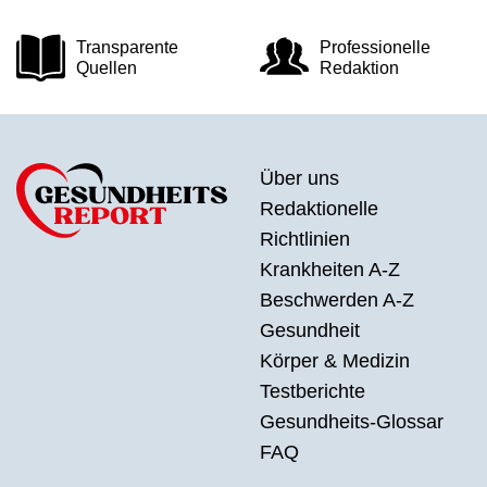
Transparente
Professionelle
Quellen
Redaktion
Über uns
Redaktionelle
Richtlinien
Krankheiten A-Z
Beschwerden A-Z
Gesundheit
Körper & Medizin
Testberichte
Gesundheits-Glossar
FAQ