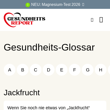
Zum
NEU: Magnesium-Test 2026
Inhalt
springen
Gesundheits-Glossar
A
B
C
D
E
F
G
H
Jackfrucht
Wenn Sie noch nie etwas von „Jackfrucht“