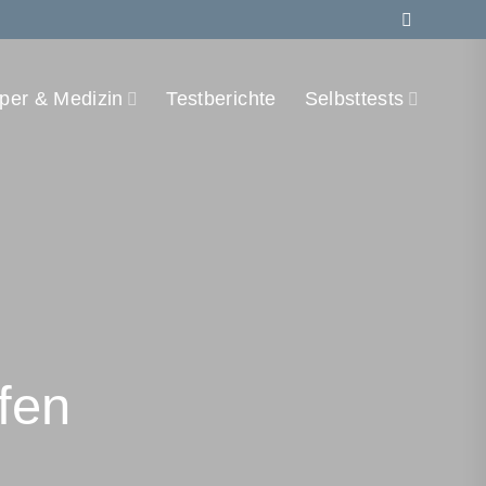
per & Medizin
Testberichte
Selbsttests
fen