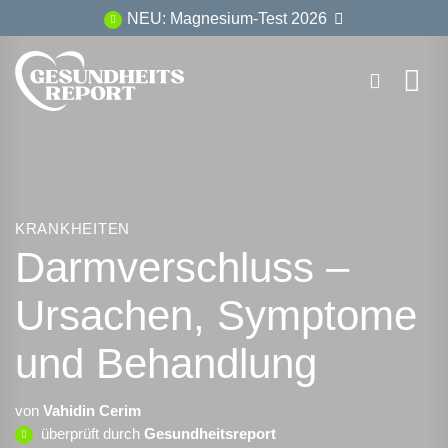
Zum
NEU: Magnesium-Test 2026
Inhalt
springen
KRANKHEITEN
Darmverschluss –
Ursachen, Symptome
und Behandlung
von
Vahidin Cerim
überprüft durch
Gesundheitsreport