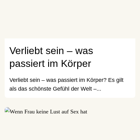
Verliebt sein – was
passiert im Körper
Verliebt sein – was passiert im Körper? Es gilt
als das schönste Gefühl der Welt –...