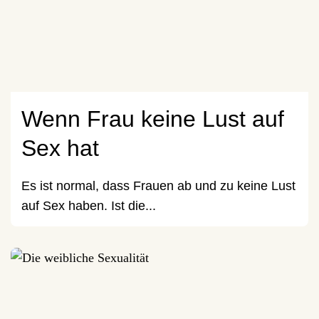
Wenn Frau keine Lust auf
Sex hat
Es ist normal, dass Frauen ab und zu keine Lust
auf Sex haben. Ist die...