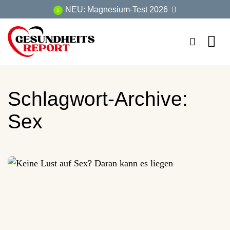
Zum
NEU: Magnesium-Test 2026
Inhalt
springen
Schlagwort-Archive:
Sex