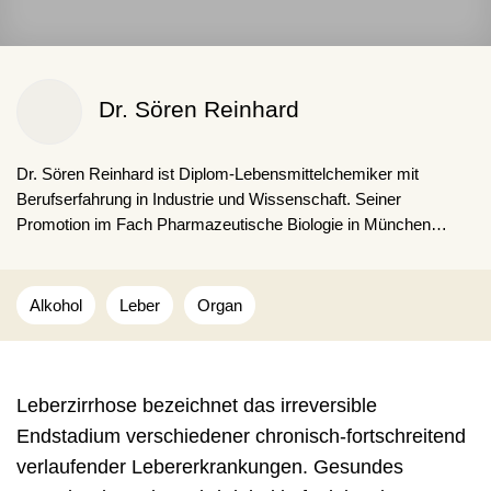
Dr. Sören Reinhard
Dr. Sören Reinhard ist Diplom-Lebensmittel­chemiker mit
Berufserfahrung in Industrie und Wissenschaft. Seiner
Promotion im Fach Pharmazeutische Biologie in München
schloss sich ein Forschungsaufenthalt in den USA im Bereich
Bioingenieurwesen an. Seit 2019 arbeitet er als freiberuflicher
Autor und behandelt Themen der Gesundheit, Ernährung und
Alkohol
Leber
Organ
Medizin.
Leberzirrhose bezeichnet das irreversible
Endstadium verschiedener chronisch-fortschreitend
verlaufender Lebererkrankungen. Gesundes