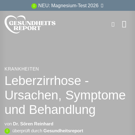
Zum
NEU: Magnesium-Test 2026
Inhalt
springen
KRANKHEITEN
Leberzirrhose -
Ursachen, Symptome
und Behandlung
von
Dr. Sören Reinhard
überprüft durch
Gesundheitsreport