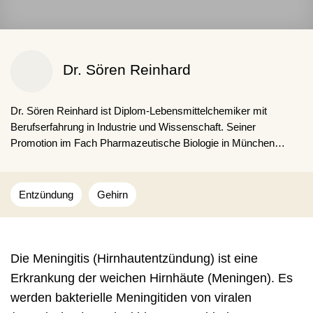
Dr. Sören Reinhard
Dr. Sören Reinhard ist Diplom-Lebensmittel­chemiker mit
Berufserfahrung in Industrie und Wissenschaft. Seiner
Promotion im Fach Pharmazeutische Biologie in München
schloss sich ein Forschungsaufenthalt in den USA im Bereich
Bioingenieurwesen an. Seit 2019 arbeitet er als freiberuflicher
Autor und behandelt Themen der Gesundheit, Ernährung und
Entzündung
Gehirn
Medizin.
Die Meningitis (Hirnhautentzündung) ist eine
Erkrankung der weichen Hirnhäute (Meningen). Es
werden bakterielle Meningitiden von viralen