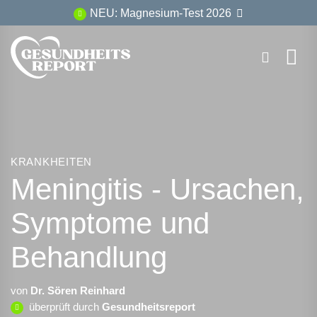
Zum
NEU: Magnesium-Test 2026
Inhalt
springen
KRANKHEITEN
Meningitis - Ursachen,
Symptome und
Behandlung
von
Dr. Sören Reinhard
überprüft durch
Gesundheitsreport