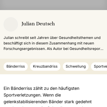
Julian Deutsch
Julian schreibt seit Jahren über Gesundheitsthemen und
beschäftigt sich in diesem Zusammenhang mit neuen
Forschungsergebnissen. Als Autor bei Gesundheitsreport
möchte er seinen Lesern einen umfangreichen und
informativen Einblick zu ausgewählten Themen geben und
zugleich auf aktuelle Trends aufmerksam machen.
Bänderriss
Kreuzbandriss
Schwellung
Sportve
Ein Bänderriss zählt zu den häufigsten
Sportverletzungen. Wenn die
gelenkstabilisierenden Bänder stark gedehnt