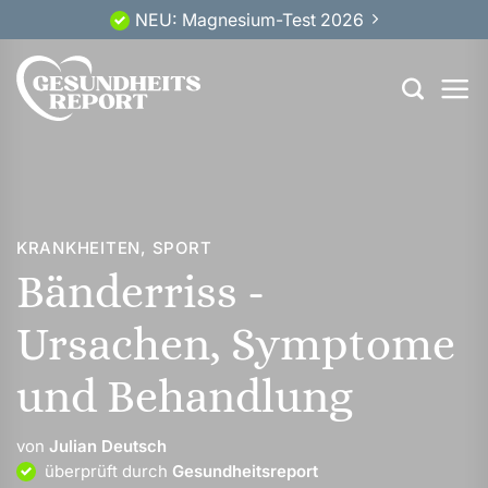
Zum
NEU: Magnesium-Test 2026
Inhalt
springen
KRANKHEITEN
,
SPORT
Bänderriss -
Ursachen, Symptome
und Behandlung
von
Julian Deutsch
überprüft durch
Gesundheitsreport