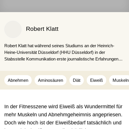
Robert Klatt
Robert Klatt hat während seines Studiums an der Heinrich-
Heine-Universität Düsseldorf (HHU Düsseldorf) in der
Stabsstelle Kommunikation erste journalistische Erfahrungen
gesammelt. Durch seine langjährige Mitarbeit am
wissenschaftlichen Nachrichtenportal Forschung-und-
Wissen.de konnte er seine Expertise in den Bereichen
Abnehmen
Aminosäuren
Diät
Eiweiß
Muskeln
Gesundheit, Medizin und Ernährung vertiefen.
In der Fitnesszene wird Eiweiß als Wundermittel für
mehr Muskeln und Abnehmgeheimnis angepriesen.
Doch wie hoch ist der Eiweißbedarf tatsächlich und