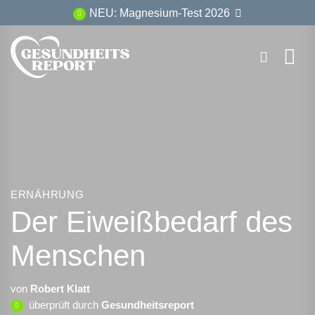
Zum
NEU: Magnesium-Test 2026
Inhalt
springen
ERNÄHRUNG
Der Eiweißbedarf des
Menschen
von
Robert Klatt
überprüft durch
Gesundheitsreport