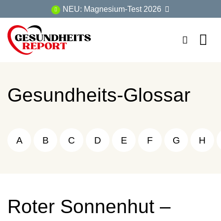
Zum
NEU: Magnesium-Test 2026
Inhalt
springen
Gesundheits-Glossar
A
B
C
D
E
F
G
H
Roter Sonnenhut –