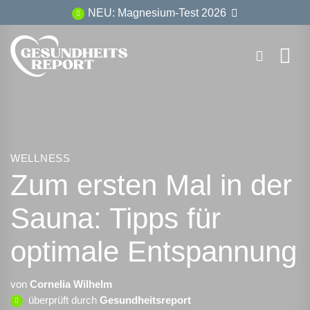
Zum
NEU: Magnesium-Test 2026
Inhalt
springen
WELLNESS
Zum ersten Mal in der
Sauna: Tipps für
optimale Entspannung
von
Cornelia Wilhelm
überprüft durch
Gesundheitsreport