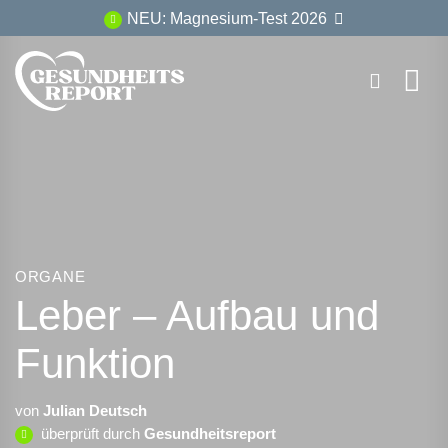
Zum
NEU: Magnesium-Test 2026
Inhalt
springen
ORGANE
Leber – Aufbau und
Funktion
von
Julian Deutsch
überprüft durch
Gesundheitsreport