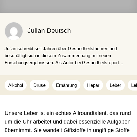
Julian Deutsch
Julian schreibt seit Jahren über Gesundheitsthemen und
beschäftigt sich in diesem Zusammenhang mit neuen
Forschungsergebnissen. Als Autor bei Gesundheitsreport
möchte er seinen Lesern einen umfangreichen und informativen
Einblick zu ausgewählten Themen geben und zugleich auf
aktuelle Trends aufmerksam machen.
Alkohol
Drüse
Ernährung
Hepar
Leber
Le
Unsere Leber ist ein echtes Allroundtalent, das rund
um die Uhr arbeitet und dabei essenzielle Aufgaben
übernimmt. Sie wandelt Giftstoffe in ungiftige Stoffe