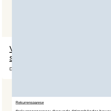
Vorboten von Prostata-Besc
sollte
Die Prostata ist ein kleines, aber wichtiges Organ
Rekurrensparese